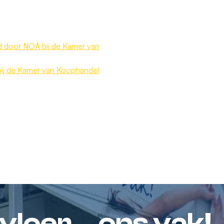
 door NOA bij de Kamer van
bij de Kamer van Koophandel
loer... ons vak!