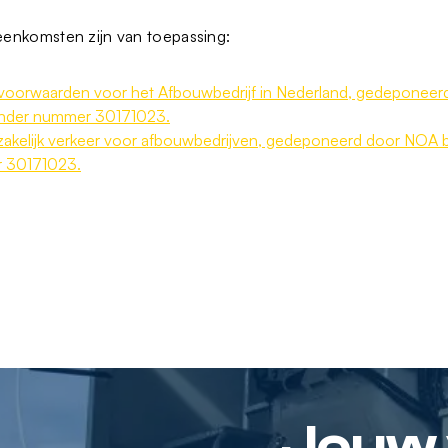
eenkomsten zijn van toepassing:
orwaarden voor het Afbouwbedrijf in Nederland, gedeponeerd
onder nummer 30171023.
kelijk verkeer voor afbouwbedrijven, gedeponeerd door NOA 
r 30171023.
Jouw v