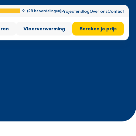
9
(28 beoordelingen)
Projecten
Blog
Over ons
Contact
eren
Vloerverwarming
Bereken je prijs