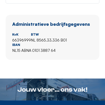
Administratieve bedrijfsgegevens
KvK
BTW
66396999
NL 8565.33.336 B01
IBAN
NL15 ABNA 0101 3887 64
Jouw vloer... ons vak!