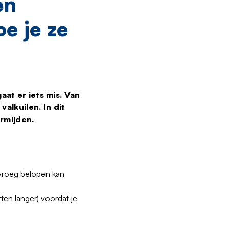
en
e je ze
at er iets mis. Van
alkuilen. In dit
ermijden.
 vroeg belopen kan
ten langer) voordat je