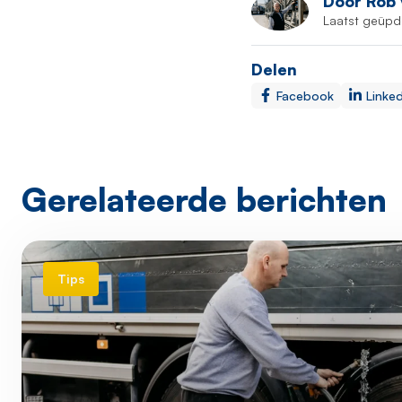
Door Rob
Laatst geüpd
Delen
Facebook
Linked
Gerelateerde berichten
Tips