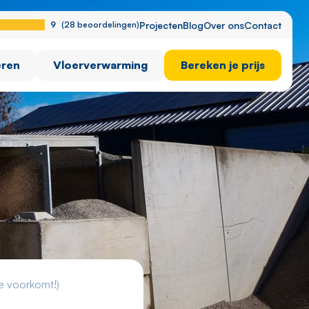
9
(28 beoordelingen)
Projecten
Blog
Over ons
Contact
eren
Vloerverwarming
Bereken je prijs
ze voorkomt!)