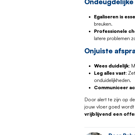
Ondeugdelijke
Egaliseren is ess
breuken.
Professionele c
latere problemen zo
Onjuiste afspr
Wees duidelijk
: 
Leg alles vast
: Ze
onduidelijkheden.
Communiceer ac
Door alert te zijn op d
jouw vloer goed word
vrijblijvend een off