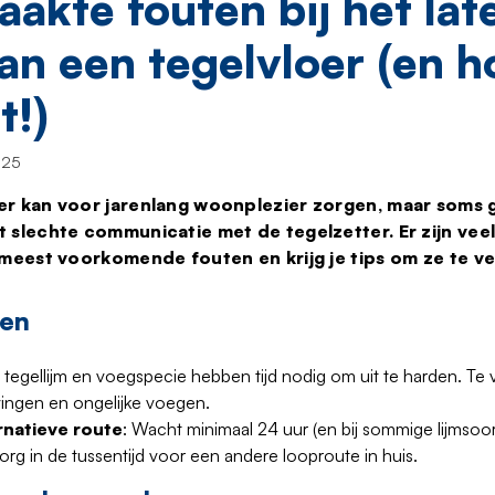
akte fouten bij het lat
an een tegelvloer (en ho
t!)
025
r kan voor jarenlang woonplezier zorgen, maar soms ga
 slechte communicatie met de tegelzetter. Er zijn veel v
 meest voorkomende fouten en krijg je tips om ze te v
pen
 tegellijm en voegspecie hebben tijd nodig om uit te harden. Te
vingen en ongelijke voegen.
rnatieve route
: Wacht minimaal 24 uur (en bij sommige lijmsoor
Zorg in de tussentijd voor een andere looproute in huis.