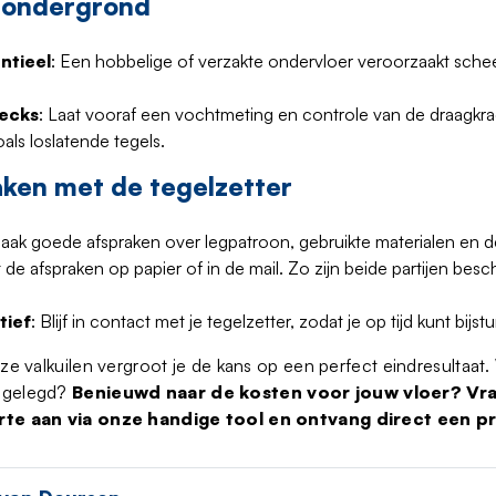
 ondergrond
entieel
: Een hobbelige of verzakte ondervloer veroorzaakt sche
hecks
: Laat vooraf een vochtmeting en controle van de draagkr
als loslatende tegels.
aken met de tegelzetter
Maak goede afspraken over legpatroon, gebruikte materialen en d
t de afspraken op papier of in de mail. Zo zijn beide partijen besc
tief
: Blijf in contact met je tegelzetter, zodat je op tijd kunt bijstur
eze valkuilen vergroot je de kans op een perfect eindresultaat.
t gelegd?
Benieuwd naar de kosten voor jouw vloer? Vra
erte aan via onze handige tool en ontvang direct een pri