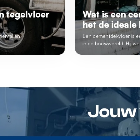
n tegelvloer
Wat is een c
het de ideale
tientallen
Een cementdekvloer is e
in de bouwwereld. Hij wor
Jouw v