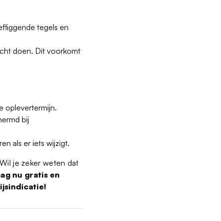
efliggende tegels en
acht doen. Dit voorkomt
e oplevertermijn.
hermd bij
en als er iets wijzigt.
 Wil je zeker weten dat
ag nu gratis en
jsindicatie!