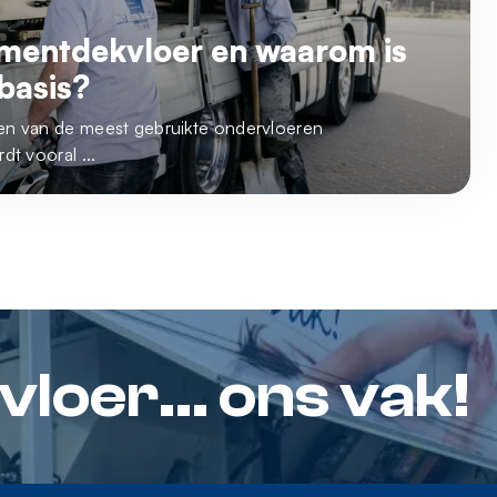
ementdekvloer en waarom is
 basis?
en van de meest gebruikte ondervloeren
dt vooral ...
loer... ons vak!